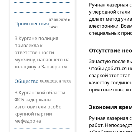
Ручная лазерная 
углеродной стали
делает метод уни
07.08.2026 в
Происшествия
электроники. Воз
14:41
специальных прис
В Кургане полиция
привлекла к
Отсутствие не
ответственности
мужчину, напавшего на
Зачастую после в
женщину в Заозёрном
чтобы добиться н
сваркой этот эта
Общество
06.08.2026 в 18:08
качеству соединен
приятные швы, ко
В Курганской области
ФСБ задержаны
изготовители особо
Экономия врем
крупной партии
Ручная лазерная 
мефедрона
работ. Непосредс