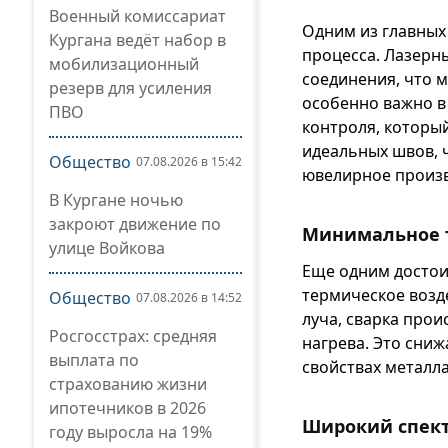
Военный комиссариат
Одним из главных
Кургана ведёт набор в
процесса. Лазерн
мобилизационный
соединения, что 
резерв для усиления
особенно важно в 
ПВО
контроля, которы
идеальных швов, ч
Общество
07.08.2026 в 15:42
ювелирное произв
В Кургане ночью
закроют движение по
Минимальное 
улице Войкова
Еще одним достои
термическое возд
Общество
07.08.2026 в 14:52
луча, сварка прои
Росгосстрах: средняя
нагрева. Это сни
выплата по
свойствах металла
страхованию жизни
ипотечников в 2026
Широкий спек
году выросла на 19%