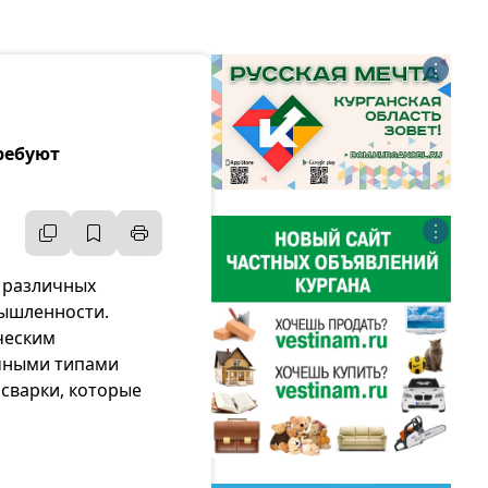
⋮
ребуют
⋮
 различных
мышленности.
ческим
чными типами
сварки, которые