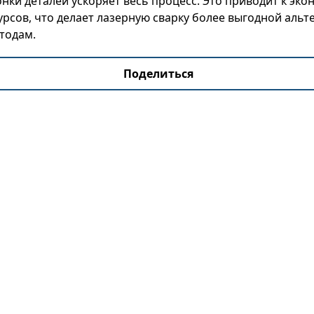
нки деталей ускоряет весь процесс. Это приводит к эко
урсов, что делает лазерную сварку более выгодной аль
тодам.
Поделиться