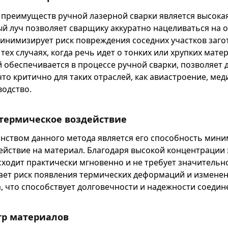
 преимуществ ручной лазерной сварки является высока
ый луч позволяет сварщику аккуратно нацеливаться на 
минимизирует риск повреждения соседних участков загот
тех случаях, когда речь идет о тонких или хрупких мате
й обеспечивается в процессе ручной сварки, позволяет 
то критично для таких отраслей, как авиастроение, мед
одство.
термическое воздействие
нством данного метода является его способность мин
ействие на материал. Благодаря высокой концентрации 
сходит практически мгновенно и не требует значительн
жает риск появления термических деформаций и изменен
, что способствует долговечности и надежности соедин
тр материалов