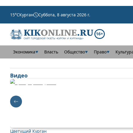
15
°C
Курган
Суббота, 8 августа 2026 г.
16+
Экономика
Власть
Общество
Право
Культур
▼
▼
▼
Видео
Цветущий Курган