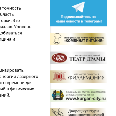
я точность
область
овки. Это
риалах. Уровень
добиваться
ицина и
имизировать
энергии лазерного
ого времени для
ий в физических
ений.