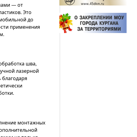
лами — от
астиков. Это
омобильной до
ости применения
м.
обработка шва,
ручной лазерной
ь благодаря
тетически
ботки.
олнение монтажных
дополнительной