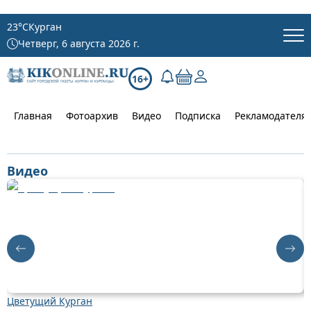
23
°C
Курган
Четверг, 6 августа 2026 г.
16+
Главная
Фотоархив
Видео
Подписка
Рекламодателя
Видео
Цветущий Курган
Д