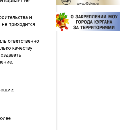
й вариант не
роительства и
 не приходится
ель ответственно
лько качеству
создавать
шение.
ующие:
более