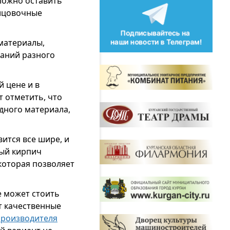
ложно оставить
лицовочные
материалы,
даний разного
 цене и в
т отметить, что
одного материала,
ится все шире, и
ный кирпич
которая позволяет
е может стоить
т качественные
производителя