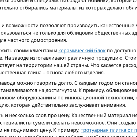
ия огромная и специалисты создают новинки, которые с
ательно отбирались материалы, из которых делают об
 и возможности позволяют производить качественные 
пользоваться не только для облицовки общественных з
для частного домостроения.
жить своим клиентам и
керамический блок
по доступной
е. На заводе изготавливают различную продукцию. Стои
ствует на территории нашей страны. Что касается расх
чественная глина – основа любого изделия.
авода можно говорить долго. С каждым годом он станов
станавливаются на достигнутом. К примеру, облицовоч
 новом оборудовании и по инновационной технологии, 
цию, которая действительно заслуживает внимания.
ть и несколько слов про цену. Качественный материал н
 специалисты сумели сделать невозможное. Они создаю
м не поднимают цену. К примеру,
тротуарная плитка от 