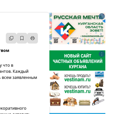
⋮
твом
⋮
у что в
антов. Каждый
ь всем заявленным
екоративного