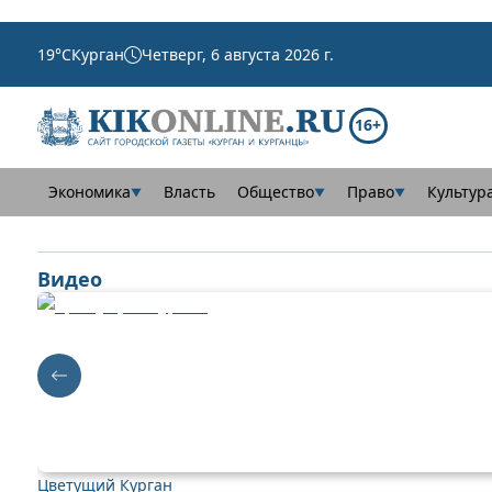
19
°C
Курган
Четверг, 6 августа 2026 г.
16+
Экономика
Власть
Общество
Право
Культур
▼
▼
▼
Видео
Цветущий Курган