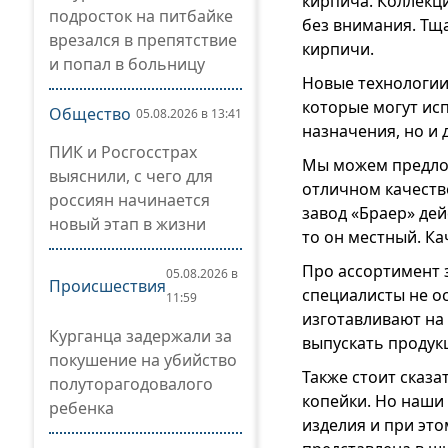
кирпича. Коллекц
подросток на питбайке
без внимания. Тщ
врезался в препятствие
кирпичи.
и попал в больницу
Новые технологии
которые могут ис
Общество
05.08.2026 в 13:41
назначения, но и 
ПИК и Росгосстрах
Мы можем предло
выяснили, с чего для
отличном качеств
россиян начинается
завод «Браер» дей
новый этап в жизни
то он местный. Ка
Про ассортимент з
05.08.2026 в
Происшествия
специалисты не о
11:59
изготавливают на
Курганца задержали за
выпускать продук
покушение на убийство
Также стоит сказа
полуторагодовалого
копейки. Но наши
ребенка
изделия и при это