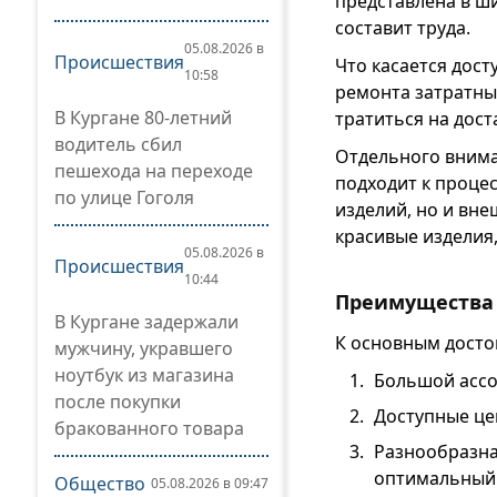
представлена в ш
составит труда.
05.08.2026 в
Происшествия
Что касается дост
10:58
ремонта затратны
В Кургане 80-летний
тратиться на дост
водитель сбил
Отдельного внима
пешехода на переходе
подходит к проце
по улице Гоголя
изделий, но и вне
красивые изделия
05.08.2026 в
Происшествия
10:44
Преимущества
В Кургане задержали
К основным досто
мужчину, укравшего
ноутбук из магазина
Большой ассо
после покупки
Доступные це
бракованного товара
Разнообразна
оптимальный 
Общество
05.08.2026 в 09:47