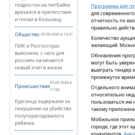
подросток на питбайке
Программа для гр
врезался в препятствие
для современного
и попал в больницу
отчетность по вхо
правильно действ
Общество
05.08.2026 в 13:41
Количество аукци
желающий. Можно 
ПИК и Росгосстрах
выяснили, с чего для
Обновления прогр
россиян начинается
могут быть уверен
новый этап в жизни
выиграть тендер 
промежуток врем
05.08.2026 в
Происшествия
Отдельного внима
11:59
относительно нед
Курганца задержали за
пользоваться им 
покушение на убийство
такому приложени
полуторагодовалого
Мобильное прилож
ребенка
городе, где этот 
конкурентов.
Аукц