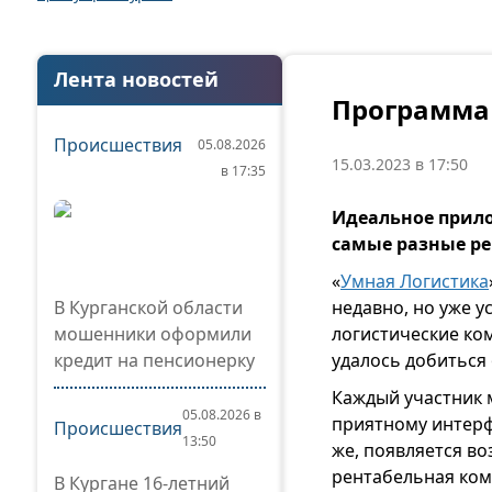
Лента новостей
Программа
Происшествия
05.08.2026
15.03.2023 в 17:50
в 17:35
Идеальное прило
самые разные р
«
Умная Логистика
В Курганской области
недавно, но уже 
мошенники оформили
логистические ком
кредит на пенсионерку
удалось добиться
Каждый участник 
05.08.2026 в
приятному интерфе
Происшествия
13:50
же, появляется во
рентабельная ком
В Кургане 16-летний