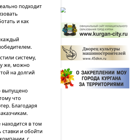
деально подходит
изовать
отать и как
 каждый
победителем.
стили систему,
му же, можно
той на долгий
о выпущено
тому что
тер. Благодаря
заказчикам.
 находится в том
ь ставки и обойти
компании, с