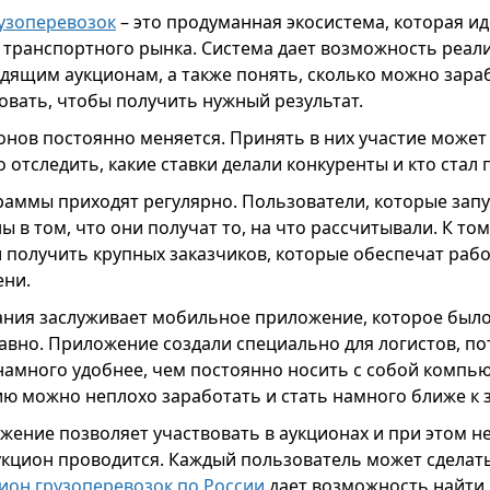
узоперевозок
– это продуманная экосистема, которая и
 транспортного рынка. Система дает возможность реал
дящим аукционам, а также понять, сколько можно зараб
овать, чтобы получить нужный результат.
онов постоянно меняется. Принять в них участие может
отследить, какие ставки делали конкуренты и кто стал 
аммы приходят регулярно. Пользователи, которые запу
ы в том, что они получат то, на что рассчитывали. К то
и получить крупных заказчиков, которые обеспечат рабо
ени.
ния заслуживает мобильное приложение, которое был
авно. Приложение создали специально для логистов, по
намного удобнее, чем постоянно носить с собой компью
ю можно неплохо заработать и стать намного ближе к 
ение позволяет участвовать в аукционах и при этом не
аукцион проводится. Каждый пользователь может сделат
ион грузоперевозок по России
дает возможность найти 