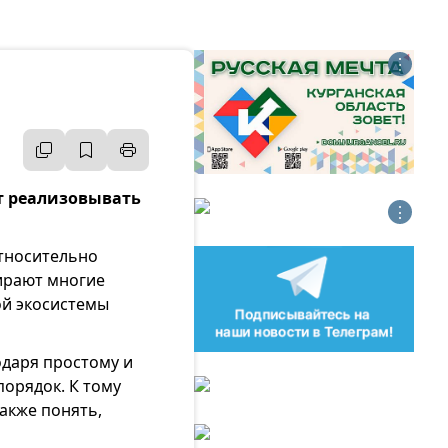
⋮
т реализовывать
⋮
относительно
бирают многие
ой экосистемы
одаря простому и
порядок. К тому
также понять,