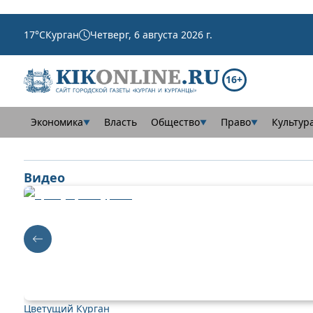
17
°C
Курган
Четверг, 6 августа 2026 г.
16+
Экономика
Власть
Общество
Право
Культур
▼
▼
▼
Видео
Цветущий Курган