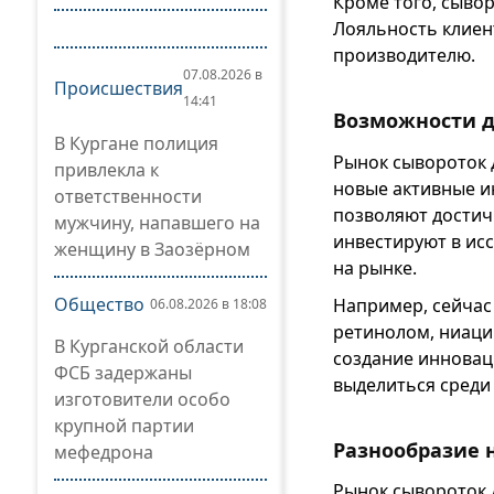
Кроме того, сыво
Лояльность клиен
производителю.
07.08.2026 в
Происшествия
14:41
Возможности 
В Кургане полиция
Рынок сывороток 
привлекла к
новые активные и
ответственности
позволяют достич
мужчину, напавшего на
инвестируют в ис
женщину в Заозёрном
на рынке.
Общество
Например, сейчас
06.08.2026 в 18:08
ретинолом, ниаци
В Курганской области
создание инновац
ФСБ задержаны
выделиться среди
изготовители особо
крупной партии
Разнообразие 
мефедрона
Рынок сывороток 