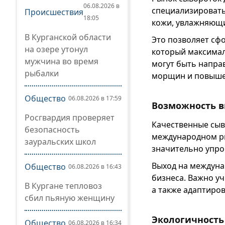
06.08.2026 в
специализировать
Происшествия
18:05
кожи, увлажняющи
В Курганской области
Это позволяет сфо
на озере утонул
который максимал
мужчина во время
могут быть направ
рыбалки
морщин и повыше
Общество
06.08.2026 в 17:59
Возможность 
Росгвардия проверяет
Качественные сыв
безопасность
международном ры
зауральских школ
значительно упро
Выход на междуна
Общество
06.08.2026 в 16:43
бизнеса. Важно у
В Кургане тепловоз
а также адаптиро
сбил пьяную женщину
Экологичность
Общество
06.08.2026 в 16:34