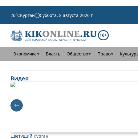
26
°C
Курган
Суббота, 8 августа 2026 г.
16+
Экономика
Власть
Общество
Право
Культур
▼
▼
▼
Видео
Цветущий Курган