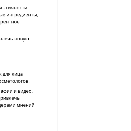
и этичности
ые ингредиенты,
урентное
ивлечь новую
к для лица
осметологов.
афии и видео,
привлечь
идерами мнений