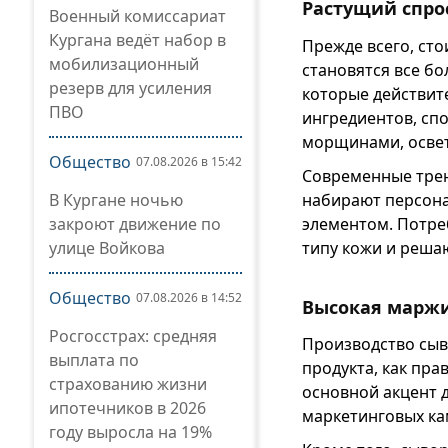
Растущий спро
Военный комиссариат
Кургана ведёт набор в
Прежде всего, ст
мобилизационный
становятся все бо
резерв для усиления
которые действит
ПВО
ингредиентов, сп
морщинами, освет
Общество
07.08.2026 в 15:42
Современные трен
набирают персона
В Кургане ночью
элементом. Потре
закроют движение по
типу кожи и реша
улице Войкова
Общество
07.08.2026 в 14:52
Высокая марж
Росгосстрах: средняя
Производство сыв
выплата по
продукта, как пра
страхованию жизни
основной акцент 
ипотечников в 2026
маркетинговых ка
году выросла на 19%