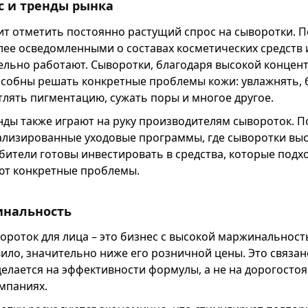
с и тренды рынка
оит отметить постоянно растущий спрос на сыворотки. 
лее осведомленными о составах косметических средств 
ельно работают. Сыворотки, благодаря высокой концен
особны решать конкретные проблемы кожи: увлажнять, 
лять пигментацию, сужать поры и многое другое.
ды также играют на руку производителям сывороток. 
лизированные уходовые программы, где сыворотки вы
бители готовы инвестировать в средства, которые подх
ют конкретные проблемы.
инальность
ороток для лица – это бизнес с высокой маржинальнос
вило, значительно ниже его розничной цены. Это связано
делается на эффективности формулы, а не на дорогосто
мпаниях.