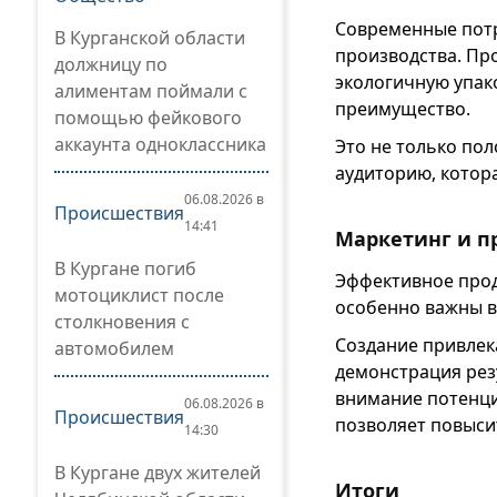
Современные потр
В Курганской области
производства. Пр
должницу по
экологичную упак
алиментам поймали с
преимущество.
помощью фейкового
аккаунта одноклассника
Это не только по
аудиторию, котор
06.08.2026 в
Происшествия
14:41
Маркетинг и 
В Кургане погиб
Эффективное прод
мотоциклист после
особенно важны в
столкновения с
Создание привлек
автомобилем
демонстрация рез
внимание потенци
06.08.2026 в
Происшествия
позволяет повысит
14:30
В Кургане двух жителей
Итоги