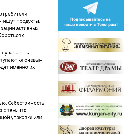
Потребители
и ищут продукты,
трации активных
бороться с
Популярность
ступают ключевым
одят именно их
тью. Себестоимость
 с тем, что
ящей упаковке или