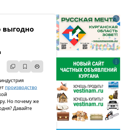
⋮
о выгодно
ы
⋮
 индустрия
ет
производство
кой
ру. Но почему же
одня? Давайте