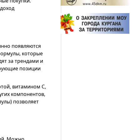
ные покупки.
 доход
оянно появляются
формулы, которые
ят за трендами и
ирующие позиции
той, витамином С,
угих компонентов,
пулы) позволяет
ий. Можно