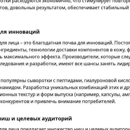
ротки расходуются экономично, что стимулирует повтор
тов, довольных результатом, обеспечивает стабильный
для инноваций
для лица – это благодатная почва для инноваций. Пост
нгредиенты, технологии доставки компонентов в кожу, 
ь максимального эффекта. Производители, которые след
следования и разработки, имеют все шансы занять лид
 популярны сыворотки с пептидами, гиалуроновой кисло
намидом. Разработка уникальных комбинаций этих и др
ионных текстур и форм выпуска (например, капсулы, ам
 конкурентов и привлечь внимание потребителей.
ниш и целевых аудиторий
для лица предлагает множество ниш и целевых аудитор