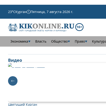
23
°C
Курган
Пятница, 7 августа 2026 г.
16+
Экономика
Власть
Общество
Право
Культур
▼
▼
▼
Видео
Цветущий Курган