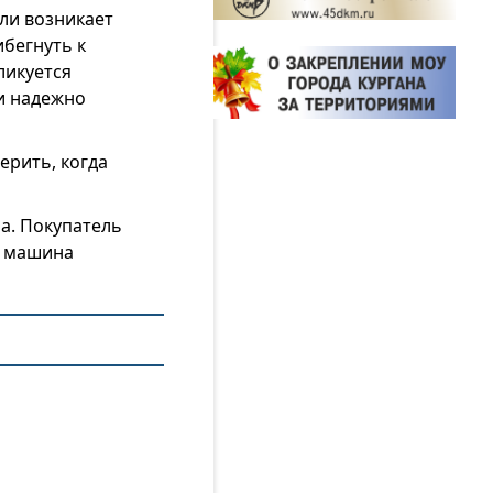
ли возникает
бегнуть к
ликуется
и надежно
ерить, когда
а. Покупатель
и машина