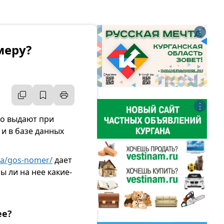
⋮
меру?
⋮
го выдают при
 и в базе данных
ka/gos-nomer/
дает
 ли на нее какие-
ее?