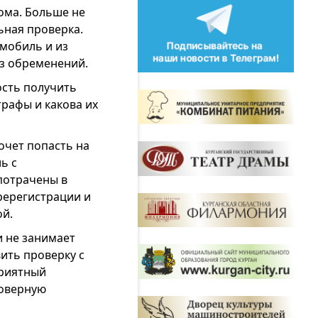
ома. Больше не
ьная проверка.
мобиль и из
з обременений.
ость получить
рафы и какова их
очет попасть на
ь с
 потрачены в
ререгистрации и
ой.
 не занимает
ить проверку с
приятный
товерную