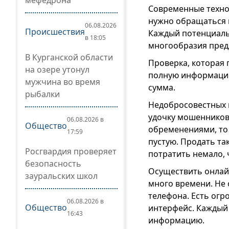
мефедрона
Современные техно
нужно обращаться к
06.08.2026
Происшествия
Каждый потенциаль
в 18:05
многообразия пред
В Курганской области
Проверка, которая 
на озере утонул
полную информацию
мужчина во время
сумма.
рыбалки
Недобросовестных п
удочку мошенников,
06.08.2026 в
Общество
обременениями, то 
17:59
пустую. Продать та
Росгвардия проверяет
потратить немало, 
безопасность
Осуществить онлай
зауральских школ
много времени. Не
телефона. Есть огр
06.08.2026 в
Общество
интерфейс. Каждый
16:43
информацию.