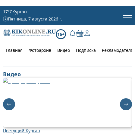
17
°C
Курган
Пятница, 7 августа 2026 г.
16+
Главная
Фотоархив
Видео
Подписка
Рекламодателя
Видео
Цветущий Курган
Д