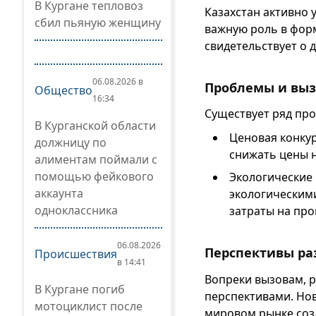
В Кургане тепловоз
Казахстан активно 
сбил пьяную женщину
важную роль в фор
свидетельствует о 
06.08.2026 в
Проблемы и вы
Общество
16:34
Существует ряд про
В Курганской области
Ценовая конку
должницу по
снижать цены н
алиментам поймали с
помощью фейкового
Экологические 
аккаунта
экологическим
одноклассника
затраты на про
06.08.2026
Перспективы ра
Происшествия
в 14:41
Вопреки вызовам, 
В Кургане погиб
перспективами. Нов
мотоциклист после
мировом рынке созд