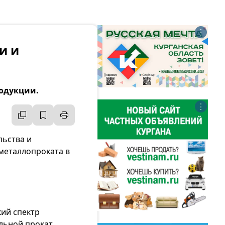
⋮
и и
родукции.
⋮
льства и
 металлопроката в
кий спектр
льной прокат,