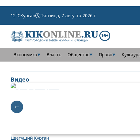
12
°C
Курган
Пятница, 7 августа 2026 г.
16+
Экономика
Власть
Общество
Право
Культур
▼
▼
▼
Видео
Цветущий Курган