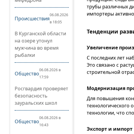
мефедрона
трубы различных д
импортеры активно
06.08.2026
Происшествия
в 18:05
Тенденции разв
В Курганской области
на озере утонул
Увеличение прои
мужчина во время
рыбалки
С последних лет на
Это связано с раст
06.08.2026 в
строительной отрас
Общество
17:59
Модернизация пр
Росгвардия проверяет
безопасность
Для повышения кон
зауральских школ
технологического о
технологии, что сп
06.08.2026 в
Общество
16:43
Экспорт и импорт