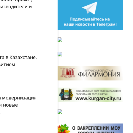
оизводители и
а в Казахстане.
витием
а модернизация
я новые
.