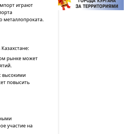
импорт играют
порта
го металлопроката.
 Казахстане:
вом рынке может
ятий.
с высокими
жет повысить
ьными
ое участие на