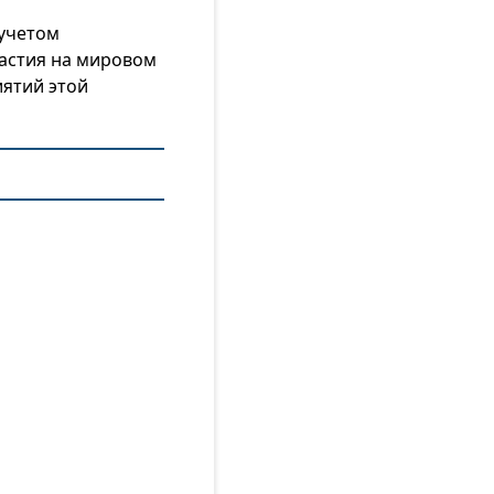
 учетом
частия на мировом
ятий этой