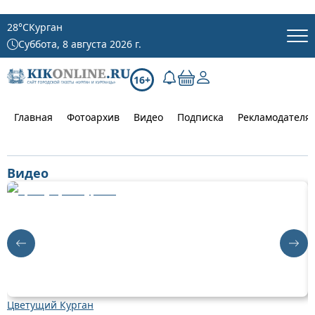
28
°C
Курган
Суббота, 8 августа 2026 г.
16+
Главная
Фотоархив
Видео
Подписка
Рекламодателя
Видео
Цветущий Курган
Д