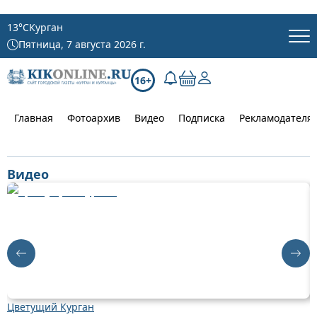
13
°C
Курган
Пятница, 7 августа 2026 г.
16+
Главная
Фотоархив
Видео
Подписка
Рекламодателя
Видео
Цветущий Курган
Д