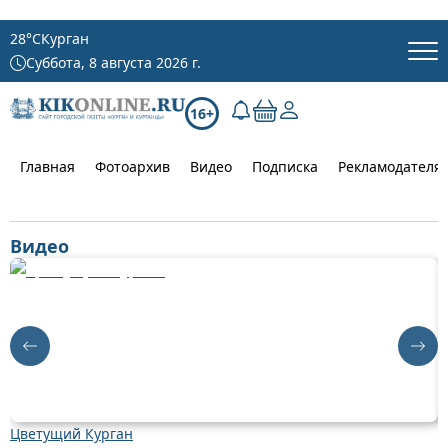
28
°C
Курган
Суббота, 8 августа 2026 г.
16+
Главная
Фотоархив
Видео
Подписка
Рекламодателя
Видео
Цветущий Курган
Д