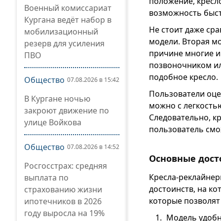
положение, кресл
Военный комиссариат
возможность быст
Кургана ведёт набор в
Не стоит даже ср
мобилизационный
модели. Вторая м
резерв для усиления
причине многие и
ПВО
позвоночником ил
подобное кресло.
Общество
07.08.2026 в 15:42
Пользователи оцен
В Кургане ночью
можно с легкостью
закроют движение по
Следовательно, к
улице Войкова
пользователь смо
Общество
07.08.2026 в 14:52
Основные дост
Росгосстрах: средняя
Кресла-реклайнер
выплата по
достоинств, на к
страхованию жизни
которые позволят
ипотечников в 2026
году выросла на 19%
Модель удобн