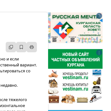
⋮
⋮
но и если
ественный вариант.
льтироваться со
 недавно.
после тяжелого
ризонтальное