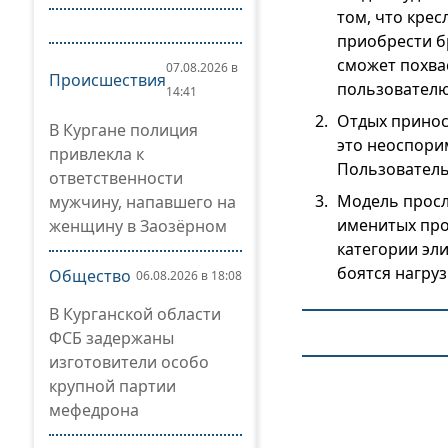
том, что крес
приобрести б
сможет похва
07.08.2026 в
Происшествия
пользователю
14:41
Отдых принос
В Кургане полиция
это неоспори
привлекла к
Пользователь
ответственности
Модель просл
мужчину, напавшего на
именитых прои
женщину в Заозёрном
категории эл
боятся нагруз
Общество
06.08.2026 в 18:08
В Курганской области
ФСБ задержаны
изготовители особо
крупной партии
мефедрона