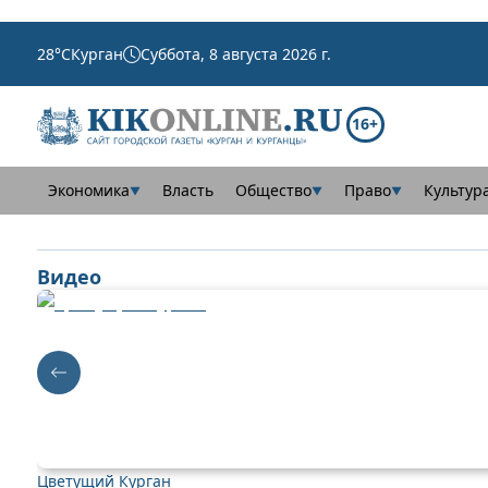
28
°C
Курган
Суббота, 8 августа 2026 г.
16+
Экономика
Власть
Общество
Право
Культур
▼
▼
▼
Видео
Цветущий Курган