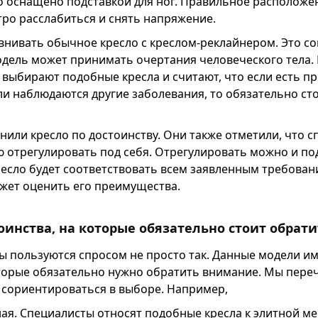
о оснащено подставкой для ног. Правильное расположен
ро расслабиться и снять напряжение.
авнивать обычное кресло с креслом-реклайнером. Это 
одель может принимать очертания человеческого тела. 
 выбирают подобные кресла и считают, что если есть п
и наблюдаются другие заболевания, то обязательно сто
или кресло по достоинству. Они также отметили, что с
 отрегулировать под себя. Отрегулировать можно и под
ресло будет соответствовать всем заявленным требован
жет оценить его преимущества.
оинства, на которые обязательно стоит обрат
ы пользуются спросом не просто так. Данные модели и
оторые обязательно нужно обратить внимание. Мы пере
 сориентироваться в выборе. Например,
ая. Специалисты относят подобные кресла к элитной меб