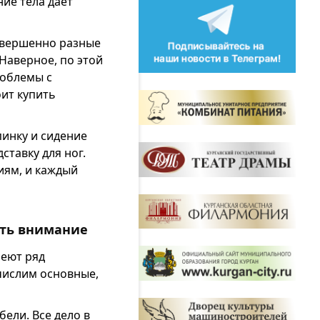
ие тела дает
совершенно разные
Наверное, по этой
роблемы с
ит купить
пинку и сидение
ставку для ног.
иям, и каждый
ить внимание
меют ряд
числим основные,
ели. Все дело в