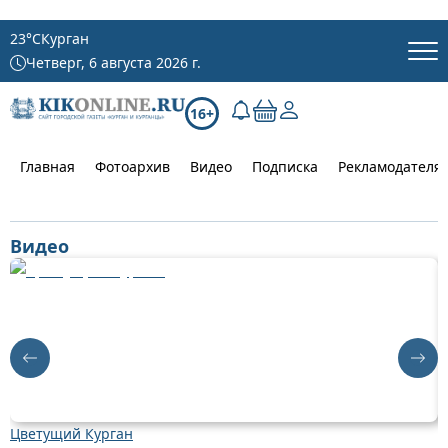
23
°C
Курган
Четверг, 6 августа 2026 г.
16+
Главная
Фотоархив
Видео
Подписка
Рекламодателя
Видео
Цветущий Курган
Д