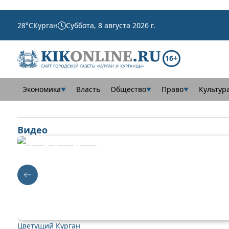
28
°C
Курган
Суббота, 8 августа 2026 г.
16+
Экономика
Власть
Общество
Право
Культур
▼
▼
▼
Видео
Цветущий Курган