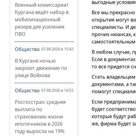
выгодные условия
Военный комиссариат
Кургана ведёт набор в
Все мы прекрасно
мобилизационный
открытия могут в
резерв для усиления
специалисты. И де
ПВО
прочих нюансах, 
самостоятельным
Общество
07.08.2026 в 15:42
В любом случае, 
Если в документах
В Кургане ночью
то все придется с
закроют движение по
улице Войкова
Стать владельцем
документами, а т
Общество
07.08.2026 в 14:52
помогут специали
Если предпринима
Росгосстрах: средняя
будет соответств
выплата по
которые будут раб
страхованию жизни
же, фирма будет з
ипотечников в 2026
году выросла на 19%