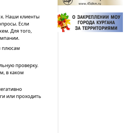
-х. Наши клиенты
опросы. Если
ем. Для того,
омпании.
м плюсам
льную проверку.
м, в каком
негативно
лги или проходить