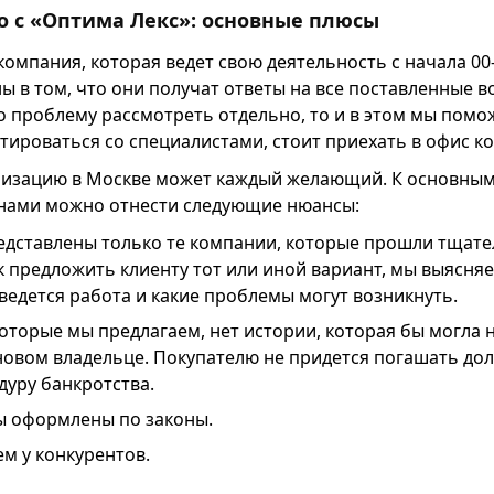
о с «Оптима Лекс»: основные плюсы
омпания, которая ведет свою деятельность с начала 00
ы в том, что они получат ответы на все поставленные в
о проблему рассмотреть отдельно, то и в этом мы помож
тироваться со специалистами, стоит приехать в офис к
низацию в Москве может каждый желающий. К основны
 нами можно отнести следующие нюансы:
редставлены только те компании, которые прошли тщате
к предложить клиенту тот или иной вариант, мы выясняе
ведется работа и какие проблемы могут возникнуть.
которые мы предлагаем, нет истории, которая бы могла 
 новом владельце. Покупателю не придется погашать до
дуру банкротства.
ы оформлены по законы.
ем у конкурентов.