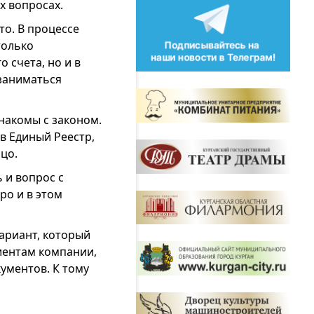
 вопросах.
о. В процессе
только
 счета, но и в
заниматься
накомы с законом.
 в Единый Реестр,
цо.
 и вопрос с
ро и в этом
ариант, который
иентам компании,
ументов. К тому