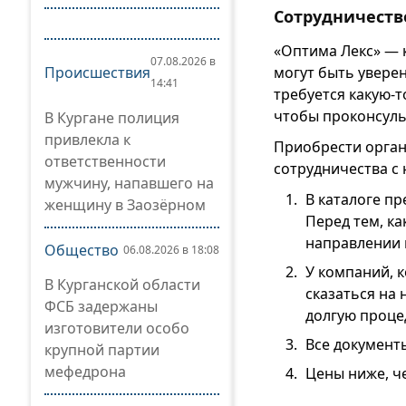
Сотрудничеств
«Оптима Лекс» — к
07.08.2026 в
могут быть уверен
Происшествия
14:41
требуется какую-т
чтобы проконсуль
В Кургане полиция
привлекла к
Приобрести орга
ответственности
сотрудничества с
мужчину, напавшего на
В каталоге п
женщину в Заозёрном
Перед тем, ка
направлении 
Общество
06.08.2026 в 18:08
У компаний, 
В Курганской области
сказаться на
ФСБ задержаны
долгую проце
изготовители особо
Все документ
крупной партии
мефедрона
Цены ниже, ч