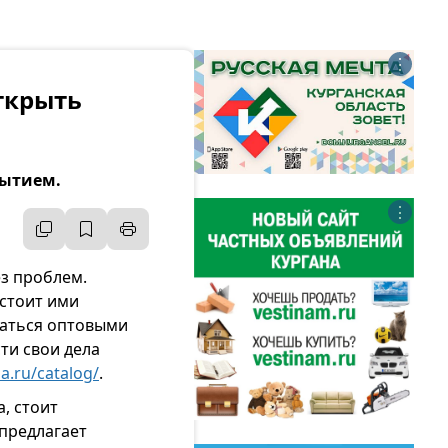
⋮
ткрыть
рытием.
⋮
ез проблем.
 стоит ими
маться оптовыми
ти свои дела
ia.ru/catalog/
.
, стоит
предлагает