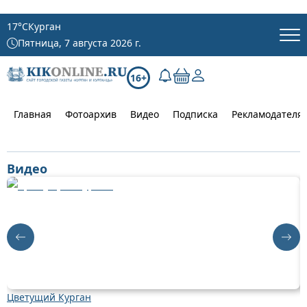
17
°C
Курган
Пятница, 7 августа 2026 г.
16+
Главная
Фотоархив
Видео
Подписка
Рекламодателя
Видео
Цветущий Курган
Д