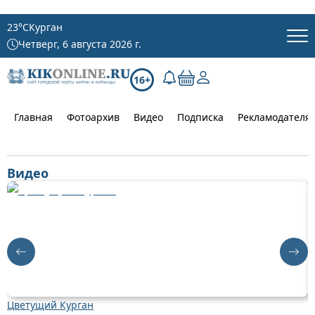
23
°C
Курган
Четверг, 6 августа 2026 г.
16+
Главная
Фотоархив
Видео
Подписка
Рекламодателя
Видео
Цветущий Курган
Д