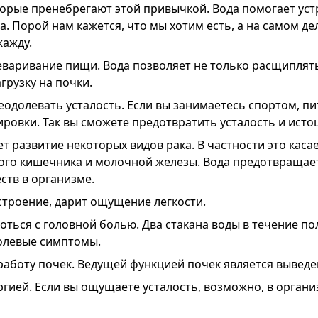
торые пренебрегают этой привычкой. Вода помогает ус
а. Порой нам кажется, что мы хотим есть, а на самом д
ажду.
еваривание пищи. Вода позволяет не только расщиплять
грузку на почки.
одолевать усталость. Если вы занимаетесь спортом, пит
ировки. Так вы сможете предотвратить усталость и исто
 развитие некоторых видов рака. В частности это каса
того кишечника и молочной железы. Вода предотвращае
ств в организме.
троение, дарит ощущение легкости.
оться с головной болью. Два стакана воды в течение п
олевые симптомы.
работу почек. Ведущей функцией почек является выведе
ргией. Если вы ощущаете усталость, возможно, в орган