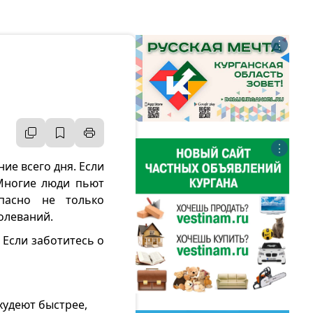
⋮
⋮
ие всего дня. Если
 Многие люди пьют
опасно не только
олеваний.
 Если заботитесь о
худеют быстрее,