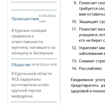
Помогает ско
требуется со
вам оставать
07.08.2026 в
Происшествия
Защищает сус
14:41
Помогает моз
В Кургане полиция
учащиеся, кот
привлекла к
кто не берет с
ответственности
мужчину, напавшего на
Укрепляет им
женщину в Заозёрном
заболевания 
Снимает стрес
Общество
06.08.2026 в 18:08
Расслабляет.
В Курганской области
ФСБ задержаны
Ежедневное упот
изготовители особо
предотвратить р
крупной партии
здоровой и полно
мефедрона