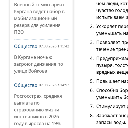
чем люди, ко
Военный комиссариат
чувство голод
Кургана ведёт набор в
испытываем ж
мобилизационный
резерв для усиления
Ускоряет пер
ПВО
уменьшать на
Позволяет пре
Общество
07.08.2026 в 15:42
течение трен
В Кургане ночью
Предупреждает
закроют движение по
пузыря, толс
улице Войкова
вредных веще
Повышает нас
Общество
07.08.2026 в 14:52
Способна бор
Росгосстрах: средняя
уменьшить б
выплата по
Стимулирует 
страхованию жизни
Заряжает эне
ипотечников в 2026
запасы воды.
году выросла на 19%