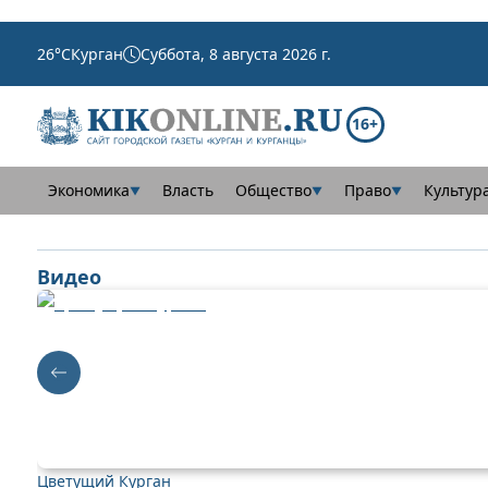
26
°C
Курган
Суббота, 8 августа 2026 г.
16+
Экономика
Власть
Общество
Право
Культур
▼
▼
▼
Видео
Цветущий Курган