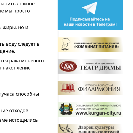
транить ложное
еле мы просто
 жиры, но и
ь воду следует в
щение.
ется рака мочевого
т накопление
олучаса способны
ние отходов.
изме истощились