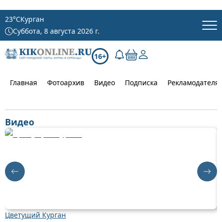
23
°C
Курган
Суббота, 8 августа 2026 г.
16+
Главная
Фотоархив
Видео
Подписка
Рекламодателя
Видео
Цветущий Курган
Д