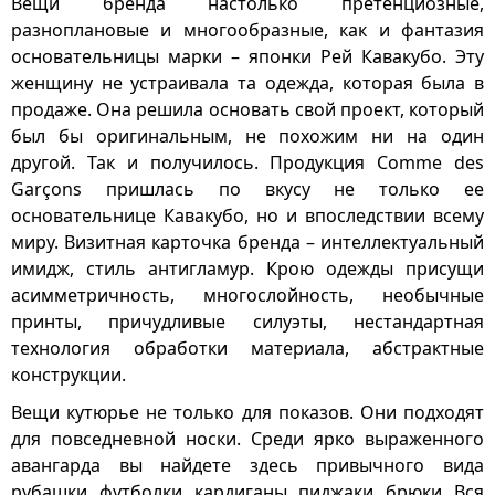
Вещи бренда настолько претенциозные,
разноплановые и многообразные, как и фантазия
основательницы марки – японки Рей Кавакубо. Эту
женщину не устраивала та одежда, которая была в
продаже. Она решила основать свой проект, который
был бы оригинальным, не похожим ни на один
другой. Так и получилось. Продукция Comme des
Garçons пришлась по вкусу не только ее
основательнице Кавакубо, но и впоследствии всему
миру. Визитная карточка бренда – интеллектуальный
имидж, стиль антигламур. Крою одежды присущи
асимметричность, многослойность, необычные
принты, причудливые силуэты, нестандартная
технология обработки материала, абстрактные
конструкции.
Вещи кутюрье не только для показов. Они подходят
для повседневной носки. Среди ярко выраженного
авангарда вы найдете здесь привычного вида
рубашки, футболки, кардиганы, пиджаки, брюки. Вся