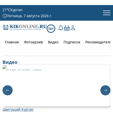
21
°C
Курган
Пятница, 7 августа 2026 г.
16+
Главная
Фотоархив
Видео
Подписка
Рекламодателя
Видео
Цветущий Курган
Д