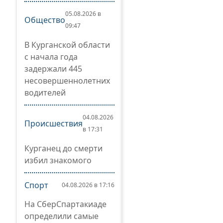
05.08.2026 в
Общество
09:47
В Курганской области
с начала года
задержали 445
несовершеннолетних
водителей
04.08.2026
Происшествия
в 17:31
Курганец до смерти
избил знакомого
Спорт
04.08.2026 в 17:16
На СберСпартакиаде
определили самые