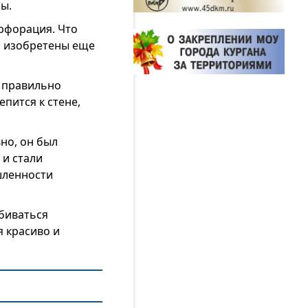
ы.
ерфорация. Что
ли изобретены еще
о правильно
пится к стене,
вно, он был
 и стали
шленности
обиваться
я красиво и