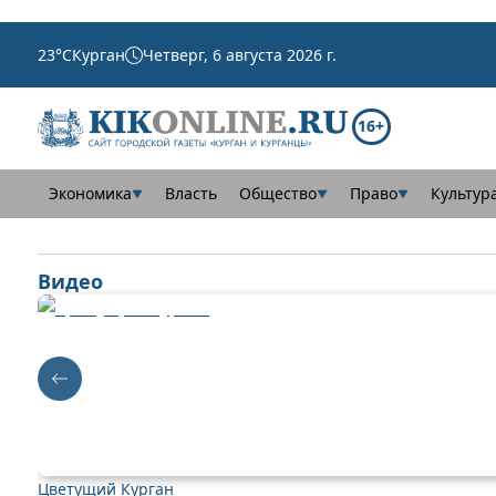
23
°C
Курган
Четверг, 6 августа 2026 г.
16+
Экономика
Власть
Общество
Право
Культур
▼
▼
▼
Видео
Цветущий Курган