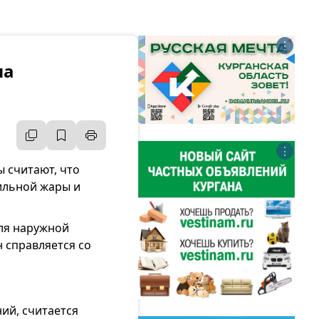
⋮
ма
⋮
ы считают, что
сильной жары и
для наружной
н справляется со
ий, считается