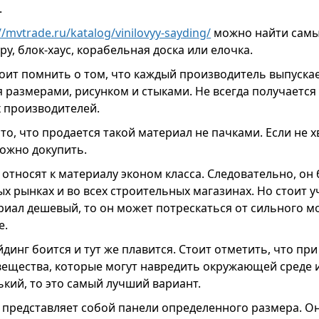
.
//mvtrade.ru/katalog/vinilovyy-sayding/
можно найти самы
у, блок-хаус, корабельная доска или елочка.
тоит помнить о том, что каждый производитель выпускае
 размерами, рисунком и стыками. Не всегда получается
 производителей.
то, что продается такой материал не пачками. Если не 
можно докупить.
относят к материалу эконом класса. Следовательно, он 
ых рынках и во всех строительных магазинах. Но стоит у
ериал дешевый, то он может потрескаться от сильного м
е.
динг боится и тут же плавится. Стоит отметить, что пр
ещества, которые могут навредить окружающей среде и
кий, то это самый лучший вариант.
представляет собой панели определенного размера. Он