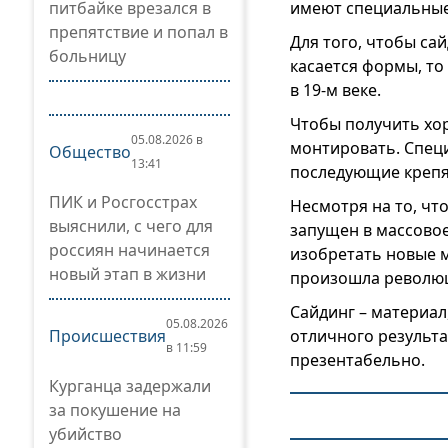
питбайке врезался в
имеют специальные
препятствие и попал в
Для того, чтобы са
больницу
касается формы, то
в 19-м веке.
Чтобы получить хо
05.08.2026 в
монтировать. Специ
Общество
13:41
последующие крепят
ПИК и Росгосстрах
Несмотря на то, чт
выяснили, с чего для
запущен в массовое 
россиян начинается
изобретать новые 
новый этап в жизни
произошла револю
Сайдинг – материал
05.08.2026
Происшествия
отличного результа
в 11:59
презентабельно.
Курганца задержали
за покушение на
убийство