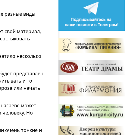
е разные виды
т свой материал,
 состыковать
хватило несколько
будет представлен
читывать и то
ороза или начать
и нагреве может
 человеку. Но
и очень тонкие и