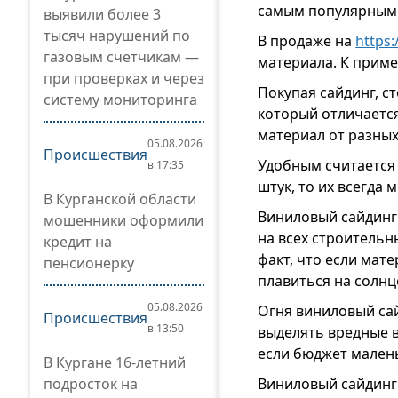
самым популярным
выявили более 3
тысяч нарушений по
В продаже на
https:
газовым счетчикам —
материала. К пример
при проверках и через
Покупая сайдинг, с
систему мониторинга
который отличается
материал от разных
05.08.2026
Происшествия
Удобным считается 
в 17:35
штук, то их всегда 
В Курганской области
Виниловый сайдинг 
мошенники оформили
на всех строительн
кредит на
факт, что если мат
пенсионерку
плавиться на солнц
05.08.2026
Огня виниловый сай
Происшествия
в 13:50
выделять вредные в
если бюджет малень
В Кургане 16-летний
подросток на
Виниловый сайдинг 