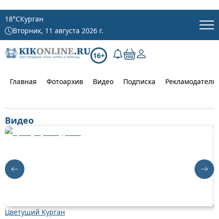
18
°C
Курган
Вторник, 11 августа 2026 г.
16+
Главная
Фотоархив
Видео
Подписка
Рекламодателя
Видео
Цветущий Курган
К