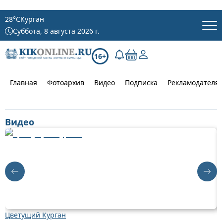
28
°C
Курган
Суббота, 8 августа 2026 г.
16+
Главная
Фотоархив
Видео
Подписка
Рекламодателя
Видео
Цветущий Курган
Д