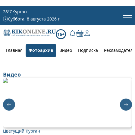
28
°C
Курган
Суббота, 8 августа 2026 г.
16+
Главная
Фотоархив
Видео
Подписка
Рекламодател
Видео
Цветущий Курган
Д