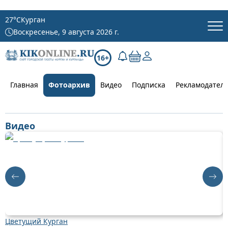
27
°C
Курган
Воскресенье, 9 августа 2026 г.
16+
Главная
Фотоархив
Видео
Подписка
Рекламодател
Видео
Цветущий Курган
Д