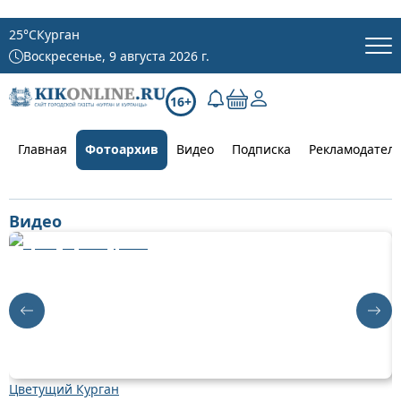
25
°C
Курган
Воскресенье, 9 августа 2026 г.
16+
Главная
Фотоархив
Видео
Подписка
Рекламодател
Видео
Цветущий Курган
Д