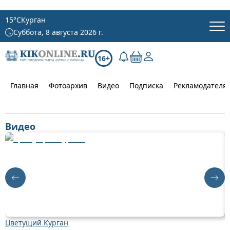
15
°C
Курган
Суббота, 8 августа 2026 г.
16+
Главная
Фотоархив
Видео
Подписка
Рекламодателя
Видео
Цветущий Курган
Д