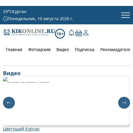
29
°C
Курган
Понедельник, 10 августа 2026 г.
16+
Главная
Фотоархив
Видео
Подписка
Рекламодателя
Видео
Цветущий Курган
Д