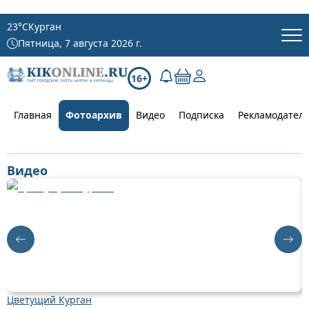
23
°C
Курган
Пятница, 7 августа 2026 г.
16+
Главная
Фотоархив
Видео
Подписка
Рекламодател
Видео
Цветущий Курган
Д