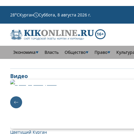
28
°C
Курган
Суббота, 8 августа 2026 г.
16+
Экономика
Власть
Общество
Право
Культур
▼
▼
▼
Видео
Цветущий Курган