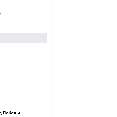
»
ад Победы