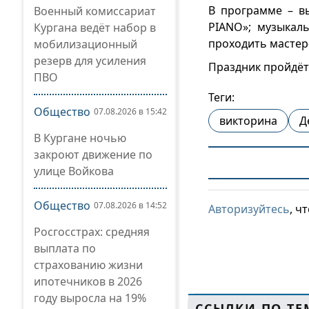
В программе – вы
Военный комиссариат
PIANO»; музыкал
Кургана ведёт набор в
проходить мастер
мобилизационный
резерв для усиления
Праздник пройдёт 
ПВО
Теги:
Общество
07.08.2026 в 15:42
викторина
Д
В Кургане ночью
закроют движение по
улице Войкова
Общество
07.08.2026 в 14:52
Авторизуйтесь
, ч
Росгосстрах: средняя
выплата по
страхованию жизни
ипотечников в 2026
году выросла на 19%
ССЫЛКИ ПО ТЕ