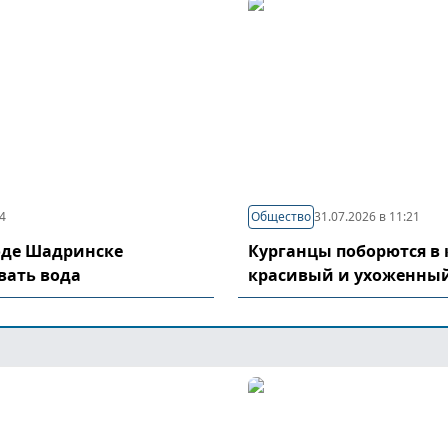
04
Общество
31.07.2026 в 11:21
оде Шадринске
Курганцы поборются в 
вать вода
красивый и ухоженный