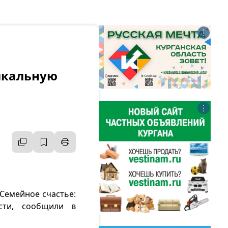
⋮
ыкальную
⋮
«Семейное счастье:
сти, сообщили в