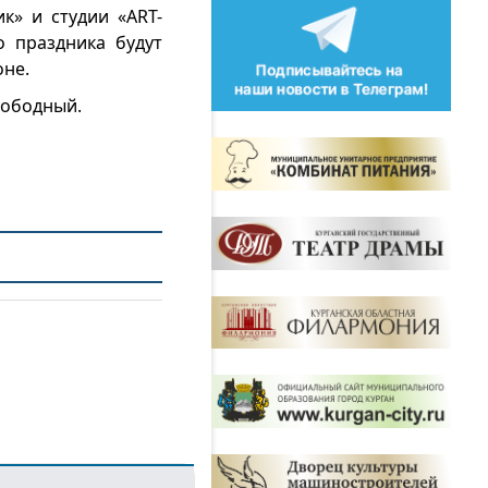
к» и студии «ART-
о праздника будут
оне.
свободный.