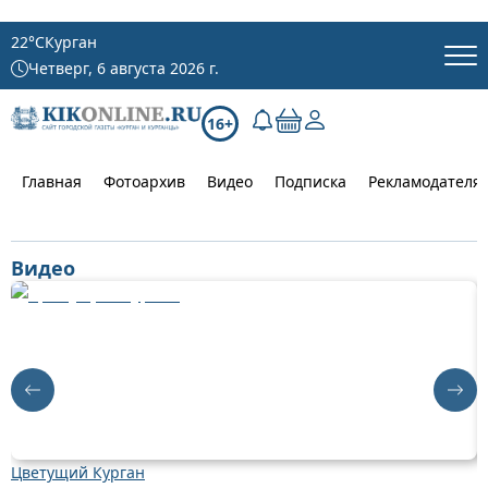
22
°C
Курган
Четверг, 6 августа 2026 г.
16+
Главная
Фотоархив
Видео
Подписка
Рекламодателя
Видео
Цветущий Курган
Д