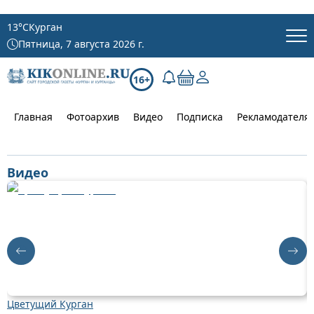
13
°C
Курган
Пятница, 7 августа 2026 г.
16+
Главная
Фотоархив
Видео
Подписка
Рекламодателя
Видео
Цветущий Курган
Д