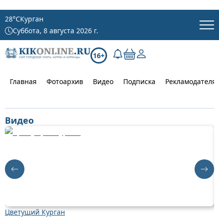
28
°C
Курган
Суббота, 8 августа 2026 г.
16+
Главная
Фотоархив
Видео
Подписка
Рекламодателя
Видео
Цветущий Курган
Д