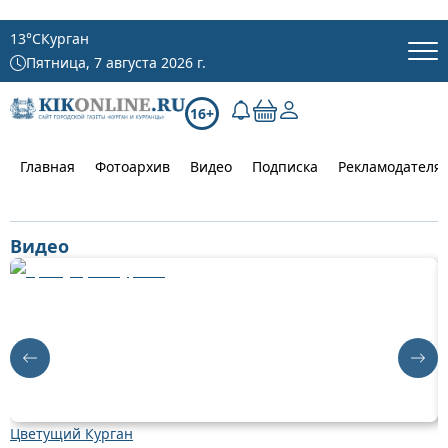
13
°C
Курган
Пятница, 7 августа 2026 г.
16+
Главная
Фотоархив
Видео
Подписка
Рекламодателя
Видео
Цветущий Курган
Д