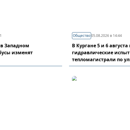
21
Общество
05.08.2026 в 14:44
 в Западном
В Кургане 5 и 6 август
бусы изменят
гидравлические испы
тепломагистрали по у