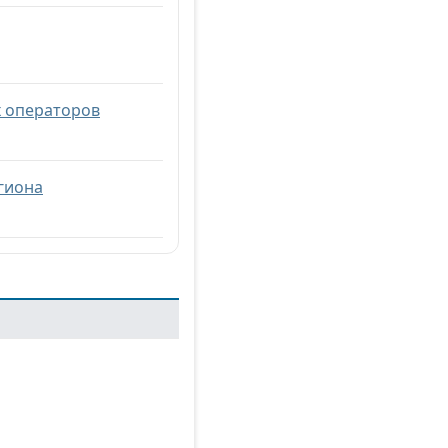
х операторов
гиона