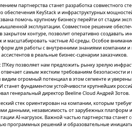
ением партнерства станет разработка совместного сте
о обеспечения KeyStack и инфраструктурных мощностей 
звана помочь крупному бизнесу перейти от стадии эксп
мышленной эксплуатации. Совместное решение обеспеч
в закрытом контуре, позволит оперативно создавать ин
к и масштабировать частные AI-среды. Особое внимание
тформ для работы с внутренними знаниями компании и
 ассистентов в реальные бизнес-сценарии заказчиков.
 ITKey позволяет нам предложить рынку зрелую инфраст
я отвечает самым жестким требованиям безопасности и 
 видим огромный потенциал в этом сегменте и уверены 
станет фундаментом устойчивости крупнейших россий
ал генеральный директор Beeline Cloud Андрей Зотов.
еский стек ориентирован на компании, которым требуе
ими данными, независимость от зарубежных платформ и
тации AI-нагрузок. Важной частью партнерства станет 
тью программных решений и образовательные инициат