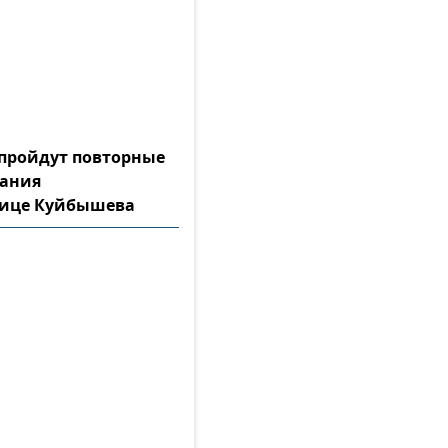
а пройдут повторные
тания
лице Куйбышева