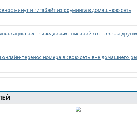
ренос минут и гигабайт из роуминга в домашнюю сеть
мпенсацию несправедливых списаний со стороны други
 онлайн-перенос номера в свою сеть вне домашнего ре
ЛЕЙ