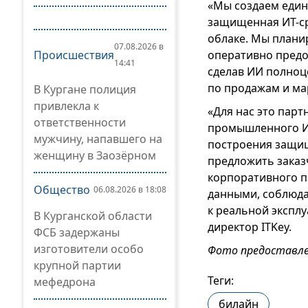
«Мы создаем един
защищенная ИТ-сре
облаке. Мы плани
07.08.2026 в
Происшествия
оперативно предо
14:41
сделав ИИ полноц
по продажам и мар
В Кургане полиция
привлекла к
«Для нас это пар
ответственности
промышленного ИИ
мужчину, напавшего на
построения защищ
женщину в Заозёрном
предложить заказ
корпоративного п
Общество
06.08.2026 в 18:08
данными, соблюда
к реальной экспл
В Курганской области
директор ITKey.
ФСБ задержаны
изготовители особо
Фото предоставле
крупной партии
Теги:
мефедрона
билайн