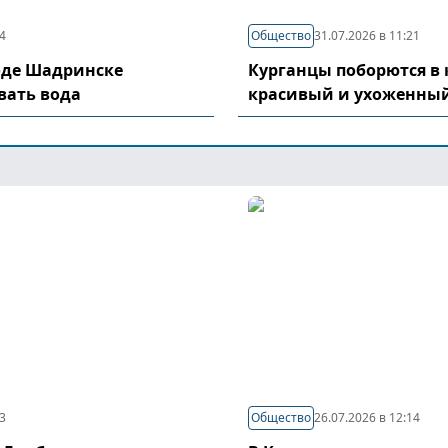
04
Общество
31.07.2026 в 11:21
оде Шадринске
Курганцы поборются в 
вать вода
красивый и ухоженный
03
Общество
26.07.2026 в 12:14