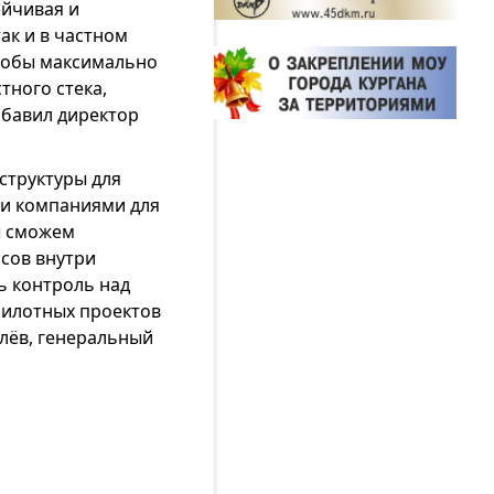
ойчивая и
ак и в частном
чтобы максимально
тного стека,
обавил директор
структуры для
ми компаниями для
ы сможем
сов внутри
ь контроль над
пилотных проектов
алёв, генеральный