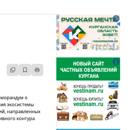
⋮
⋮
еморандум о
тия экосистемы
ий, направленных
тивного контура