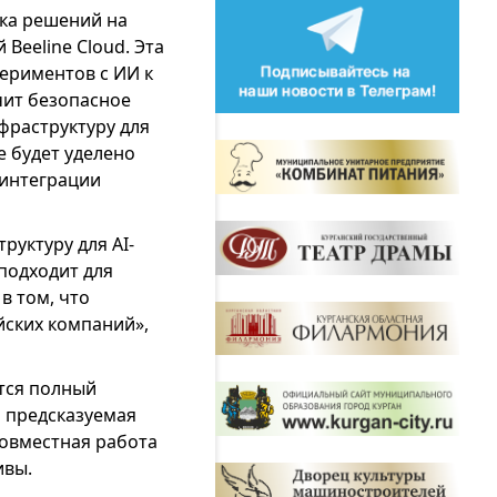
ка решений на
Beeline Cloud. Эта
ериментов с ИИ к
ит безопасное
фраструктуру для
 будет уделено
 интеграции
руктуру для AI-
подходит для
в том, что
ских компаний»,
тся полный
 предсказуемая
совместная работа
ивы.