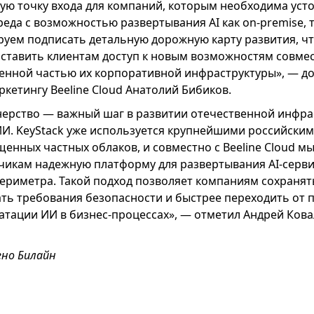
ую точку входа для компаний, которым необходима уст
да с возможностью развертывания AI как on-premise, т
руем подписать детальную дорожную карту развития, 
ставить клиентам доступ к новым возможностям совмес
енной частью их корпоративной инфраструктуры», — д
кетингу Beeline Cloud Анатолий Бибиков.
тнерство — важный шаг в развитии отечественной инфра
. KeyStack уже используется крупнейшими российски
енных частных облаков, и совместно с Beeline Cloud м
чикам надежную платформу для развертывания AI-серви
ериметра. Такой подход позволяет компаниям сохранят
ть требования безопасности и быстрее переходить от 
уатации ИИ в бизнес-процессах», — отметил Андрей Ков
но Билайн