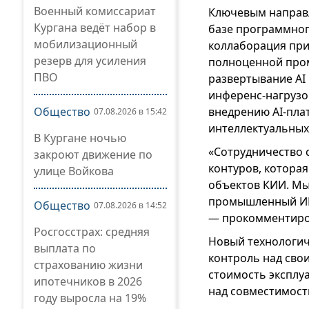
Военный комиссариат
Ключевым направл
Кургана ведёт набор в
базе программног
мобилизационный
коллаборация при
резерв для усиления
полноценной про
ПВО
развертывание AI 
инференс-нагрузо
Общество
внедрению AI-пла
07.08.2026 в 15:42
интеллектуальных
В Кургане ночью
«Сотрудничество с
закроют движение по
контуров, котора
улице Войкова
объектов КИИ. Мы
промышленный ИИ 
Общество
07.08.2026 в 14:52
— прокомментиров
Росгосстрах: средняя
Новый технологич
выплата по
контроль над сво
страхованию жизни
стоимость эксплуа
ипотечников в 2026
над совместимос
году выросла на 19%