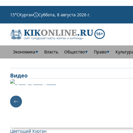
15
°C
Курган
Суббота, 8 августа 2026 г.
16+
Экономика
Власть
Общество
Право
Культур
▼
▼
▼
Видео
Цветущий Курган