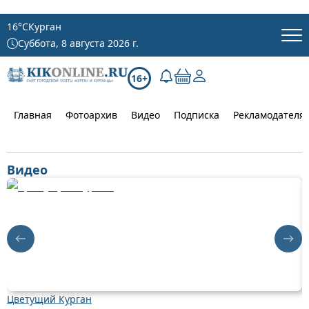
16
°C
Курган
Суббота, 8 августа 2026 г.
16+
Главная
Фотоархив
Видео
Подписка
Рекламодателя
Видео
Цветущий Курган
Д