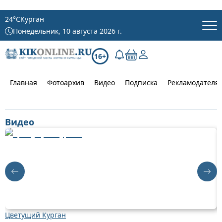
24
°C
Курган
Понедельник, 10 августа 2026 г.
16+
Главная
Фотоархив
Видео
Подписка
Рекламодателя
Видео
Цветущий Курган
Д