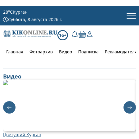
28
°C
Курган
Суббота, 8 августа 2026 г.
16+
Главная
Фотоархив
Видео
Подписка
Рекламодателя
Видео
Цветущий Курган
Д