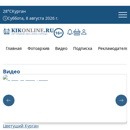
28
°C
Курган
Суббота, 8 августа 2026 г.
16+
Главная
Фотоархив
Видео
Подписка
Рекламодателя
Видео
Цветущий Курган
Д