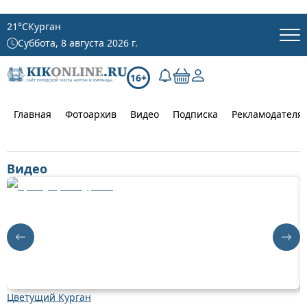
21
°C
Курган
Суббота, 8 августа 2026 г.
16+
Главная
Фотоархив
Видео
Подписка
Рекламодателя
Видео
Цветущий Курган
Д