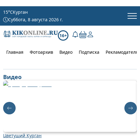
15
°C
Курган
Суббота, 8 августа 2026 г.
16+
Главная
Фотоархив
Видео
Подписка
Рекламодателя
Видео
Цветущий Курган
Д