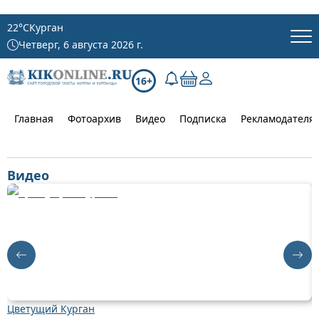
22
°C
Курган
Четверг, 6 августа 2026 г.
16+
Главная
Фотоархив
Видео
Подписка
Рекламодателя
Видео
Цветущий Курган
Д