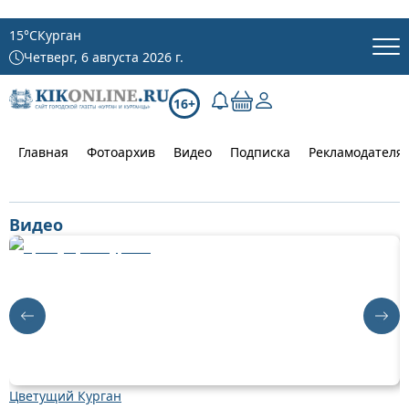
15
°C
Курган
Четверг, 6 августа 2026 г.
16+
Главная
Фотоархив
Видео
Подписка
Рекламодателя
Видео
Цветущий Курган
Д