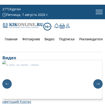
21
°C
Курган
Пятница, 7 августа 2026 г.
16+
Главная
Фотоархив
Видео
Подписка
Рекламодателя
Видео
Цветущий Курган
Д