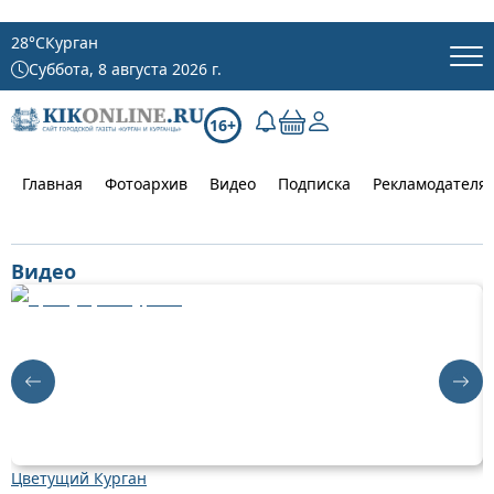
28
°C
Курган
Суббота, 8 августа 2026 г.
16+
Главная
Фотоархив
Видео
Подписка
Рекламодателя
Видео
Цветущий Курган
Д