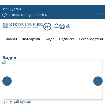
15
°C
Курган
Четверг, 6 августа 2026 г.
16+
Главная
Фотоархив
Видео
Подписка
Рекламодателя
Видео
Цветущий Курган
Д