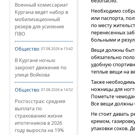
безопасно.
Военный комиссариат
Необходимо собра
Кургана ведёт набор в
или паспорта, по
мобилизационный
по месту жительст
резерв для усиления
перенесенных заб
ПВО
больными и резул
Общество
07.08.2026 в 15:42
Вещи должны быть
обязательно поло
В Кургане ночью
удобную спортивн
закроют движение по
теплые вещи на в
улице Войкова
Также необходимы 
ножницы для ногте
Общество
07.08.2026 в 14:52
Пометьте чемодан 
Росгосстрах: средняя
Все вещи должны
выплата по
Не стоит давать 
страхованию жизни
кремом, газировку
ипотечников в 2026
упаковки соков. 
году выросла на 19%