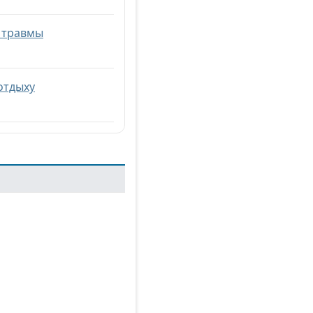
м травмы
отдыху