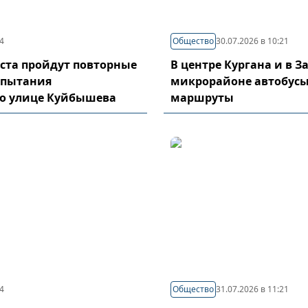
44
Общество
30.07.2026 в 10:21
густа пройдут повторные
В центре Кургана и в 
спытания
микрорайоне автобусы
по улице Куйбышева
маршруты
04
Общество
31.07.2026 в 11:21