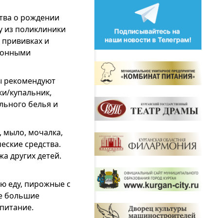
тва о рождении
у из поликлиники
 прививках и
ционными
ы рекомендуют
ки/купальник,
льного белья и
, мыло, мочалка,
еские средства.
а других детей.
ю еду, пирожные с
же большие
 питание.