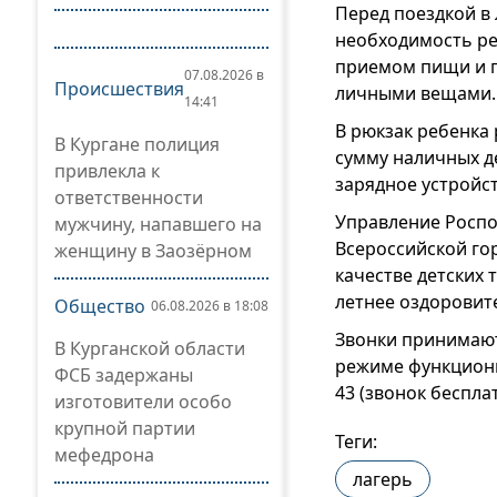
Перед поездкой в
необходимость ре
приемом пищи и п
07.08.2026 в
Происшествия
личными вещами.
14:41
В рюкзак ребенка
В Кургане полиция
сумму наличных де
привлекла к
зарядное устройст
ответственности
Управление Роспо
мужчину, напавшего на
Всероссийской го
женщину в Заозёрном
качестве детских 
летнее оздоровит
Общество
06.08.2026 в 18:08
Звонки принимают 
В Курганской области
режиме функциони
ФСБ задержаны
43 (звонок беспла
изготовители особо
крупной партии
Теги:
мефедрона
лагерь