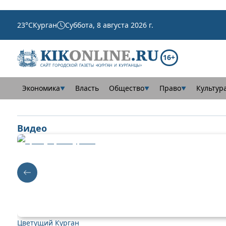
23
°C
Курган
Суббота, 8 августа 2026 г.
16+
Экономика
Власть
Общество
Право
Культур
▼
▼
▼
Видео
Цветущий Курган