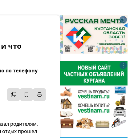
⋮
 и что
⋮
о по телефону
зал родителям,
ы отдых прошел