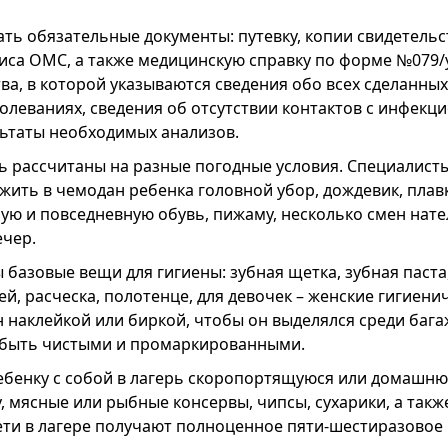
ть обязательные документы: путевку, копии свидетельс
лиса ОМС, а также медицинскую справку по форме №079/
ва, в которой указываются сведения обо всех сделанных
олеваниях, сведения об отсутствии контактов с инфек
ьтаты необходимых анализов.
 рассчитаны на разные погодные условия. Специалист
жить в чемодан ребенка головной убор, дождевик, плав
ую и повседневную обувь, пижаму, несколько смен нате
ечер.
базовые вещи для гигиены: зубная щетка, зубная паста
й, расческа, полотенце, для девочек – женские гигиенич
наклейкой или биркой, чтобы он выделялся среди багаж
 быть чистыми и промаркированными.
ребенку с собой в лагерь скоропортящуюся или домашню
, мясные или рыбные консервы, чипсы, сухарики, а так
Дети в лагере получают полноценное пяти-шестиразовое