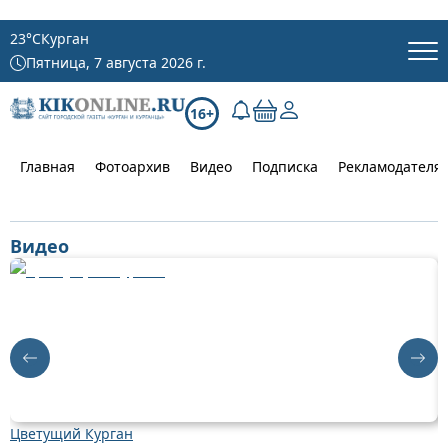
23
°C
Курган
Пятница, 7 августа 2026 г.
16+
Главная
Фотоархив
Видео
Подписка
Рекламодателя
Видео
Цветущий Курган
Д