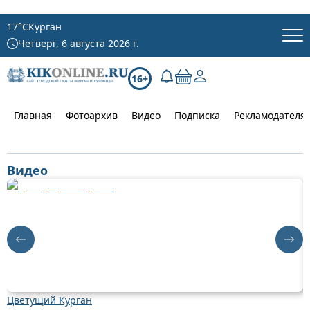
17
°C
Курган
Четверг, 6 августа 2026 г.
16+
Главная
Фотоархив
Видео
Подписка
Рекламодателя
Видео
Цветущий Курган
Д