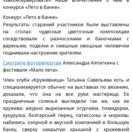
«законсервировать» наши впечатления о нем в
конкурсе «Лето в банке».
Конкурс «Лето в банке».
Результаты стараний участников были выставлены
на столах: чудесные цветочные композиции
соседствовали с разносолами и баночками с
вареньем, поделки и смешные овощные человечки
поднимали настроение зрителям.
Смотрите фоторепортаж
Александра Алпаткина с
фестиваля «Мало лета».
Член клуба «Кружевница» Татьяна Савельева хоть и
специализируется обычно на выставках по вязанию,
доказала, что она на все руки мастерица. Ее
праздничные соленья выглядели так же, как ее
кружева: ажурно вырезанные огурчики, помидорки,
кукурузка, болгарский перец, патиссоны и морковь
набились озорной и вкусной компанией в большую
банку, сверху накрытую крышкой с кружевной