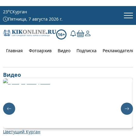
23
°C
Курган
Пятница, 7 августа 2026 г.
16+
Главная
Фотоархив
Видео
Подписка
Рекламодателя
Видео
Цветущий Курган
Д