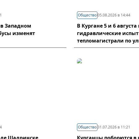
21
Общество
05.08.2026 в 14:44
 в Западном
В Кургане 5 и 6 август
бусы изменят
гидравлические испы
тепломагистрали по у
04
Общество
31.07.2026 в 11:21
оде Шадринске
Курганцы поборются в 