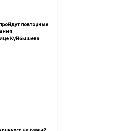
а пройдут повторные
тания
лице Куйбышева
конкурсе на самый