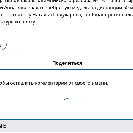
ртивной школы олимпийского резерва №1 Анна Богатыр
й Анна завоевала серебряную медаль на дистанции 50 
т спортсменку Наталья Полукарова, сообщает регионал
ьтуре и спорту.
а
Поделиться
тобы оставлять комментарии от своего имени.
МЕ