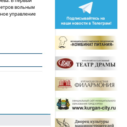
ёва. В первый
метров вольным
ьное управление