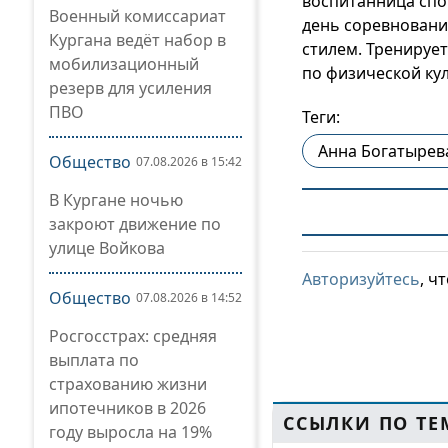
воспитанница спо
Военный комиссариат
день соревновани
Кургана ведёт набор в
стилем. Тренируе
мобилизационный
по физической кул
резерв для усиления
ПВО
Теги:
Анна Богатырев
Общество
07.08.2026 в 15:42
В Кургане ночью
закроют движение по
улице Войкова
Авторизуйтесь
, ч
Общество
07.08.2026 в 14:52
Росгосстрах: средняя
выплата по
страхованию жизни
ипотечников в 2026
ССЫЛКИ ПО ТЕ
году выросла на 19%