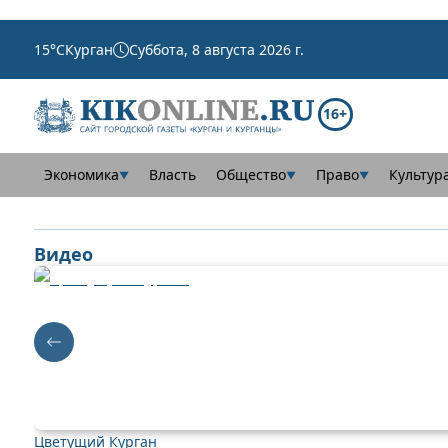
15
°C
Курган
Суббота, 8 августа 2026 г.
16+
Экономика
Власть
Общество
Право
Культур
▼
▼
▼
Видео
Цветущий Курган