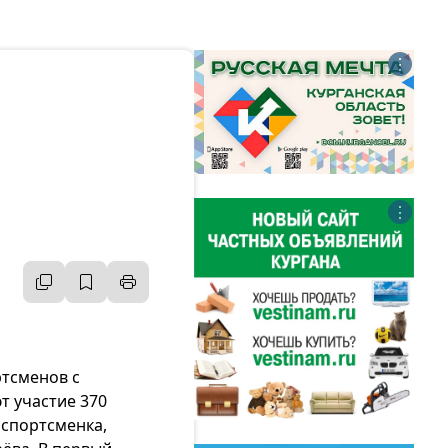
⋮
⋮
ртсменов с
т участие 370
 спортсменка,